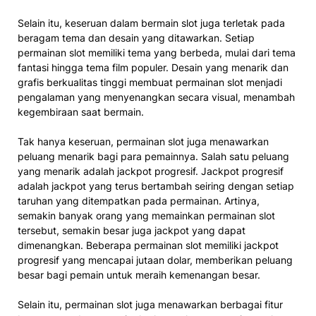
Selain itu, keseruan dalam bermain slot juga terletak pada
beragam tema dan desain yang ditawarkan. Setiap
permainan slot memiliki tema yang berbeda, mulai dari tema
fantasi hingga tema film populer. Desain yang menarik dan
grafis berkualitas tinggi membuat permainan slot menjadi
pengalaman yang menyenangkan secara visual, menambah
kegembiraan saat bermain.
Tak hanya keseruan, permainan slot juga menawarkan
peluang menarik bagi para pemainnya. Salah satu peluang
yang menarik adalah jackpot progresif. Jackpot progresif
adalah jackpot yang terus bertambah seiring dengan setiap
taruhan yang ditempatkan pada permainan. Artinya,
semakin banyak orang yang memainkan permainan slot
tersebut, semakin besar juga jackpot yang dapat
dimenangkan. Beberapa permainan slot memiliki jackpot
progresif yang mencapai jutaan dolar, memberikan peluang
besar bagi pemain untuk meraih kemenangan besar.
Selain itu, permainan slot juga menawarkan berbagai fitur