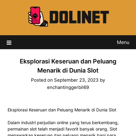
Skip
to
content
Menu
Eksplorasi Keseruan dan Peluang
Menarik di Dunia Slot
Posted on
September 23, 2023
by
enchantinggerbil69
Eksplorasi Keseruan dan Peluang Menarik di Dunia Slot
Dalam industri perjudian online yang terus berkembang,
permainan slot telah menjadi favorit banyak orang. Slot
menawarkan keseruan dan peluang menarik bagi para