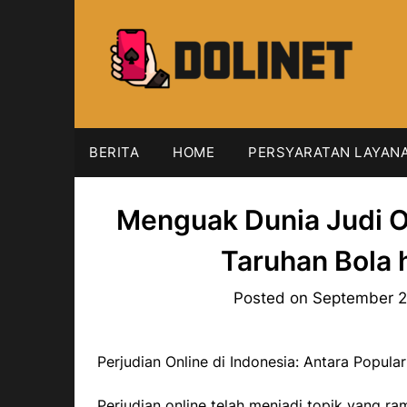
Skip
to
content
BERITA
HOME
PERSYARATAN LAYAN
Menguak Dunia Judi On
Taruhan Bola 
Posted on
September 2
Perjudian Online di Indonesia: Antara Popular
Perjudian online telah menjadi topik yang r