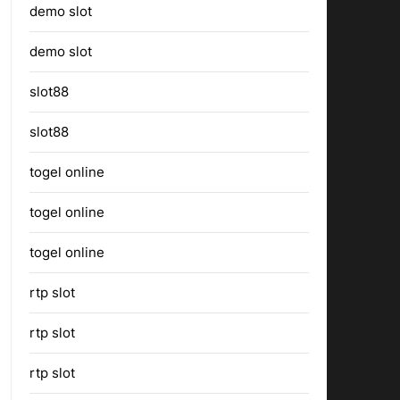
demo slot
demo slot
slot88
slot88
togel online
togel online
togel online
rtp slot
rtp slot
rtp slot