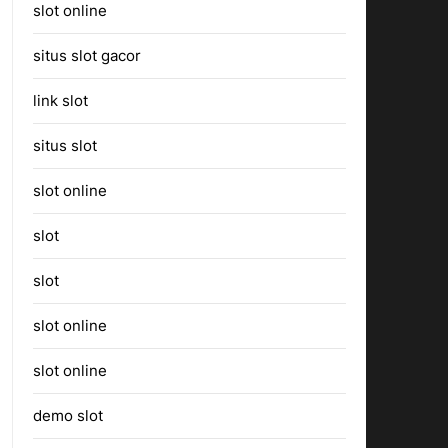
slot online
situs slot gacor
link slot
situs slot
slot online
slot
slot
slot online
slot online
demo slot