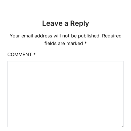
Leave a Reply
Your email address will not be published.
Required
fields are marked
*
COMMENT
*