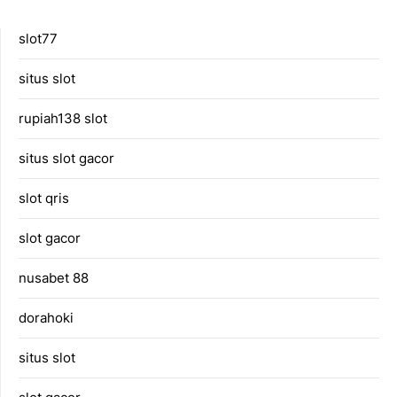
slot77
situs slot
⁠rupiah138 slot
situs slot gacor
slot qris
slot gacor
nusabet 88
dorahoki
situs slot